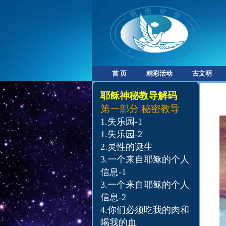
首 页
精彩活动
古文明
耶稣神秘教导解码
第一部分
秘密教导
1.
失乐园-1
1.
失乐园-2
2.
灵性的诞生
3.
一个来自耶稣的个人
信息-1
3.一个来自耶稣的个人
信息-2
4.
你们必须吃我的肉和
喝我的血