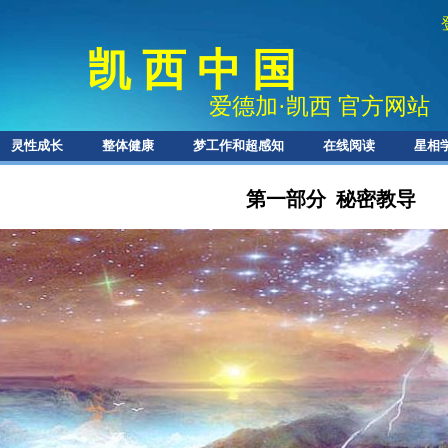
凯 西 中 国
爱德加
·
凯西 官方网站
灵性成长
整体健康
梦工作和超感知
在线阅读
星相
第一部分
秘密教导