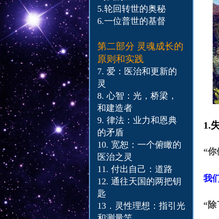
5.
轮回转世的奥秘
6.
一位普世的基督
第二部分
灵魂成长的
原则和实践
7. 爱：医治和更新的
灵
8. 心智：光，桥梁，
和建造者
9. 律法：业力和恩典
1.
的矛盾
10. 宽恕：一个俯瞰的
“
你
医治之灵
11.​ 付出自己：道路
我
12.​ 通往天国的两把钥
匙
“
13．灵性理想：指引光
和测量竿