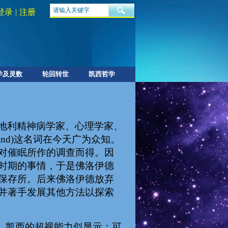
登录
|
注册
学及灵数
轮回转世
凯西哲学
九，奥地利精神病学家、心理学家、
Mind)这名词在今天广为众知。
对催眠所作的调查而得。因
时期的事情，于是佛洛伊德
保存所。后来佛洛伊德放弃
并著手发展其他方法以探索
。凯西的超视能力似显示：可