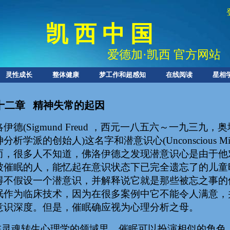
凯 西 中 国
爱德加
·
凯西 官方网站
灵性成长
整体健康
梦工作和超感知
在线阅读
星相
十二章 精神失常的起因
洛伊德(Sigmund Freud ，西元一八五六～一九三
分析学派的创始人)这名字和潜意识心(Unconscious 
而，很多人不知道，佛洛伊德之发现潜意识心是由于他
被催眠的人，能忆起在意识状态下已完全遗忘了的儿童
得不假设一个潜意识，并解释说它就是那些被忘之事的
眠作为临床技术，因为在很多案例中它不能令人满意，
意识深度。但是，催眠确应视为心理分析之母。
灵魂转生心理学的领域里，催眠可以扮演相似的角色