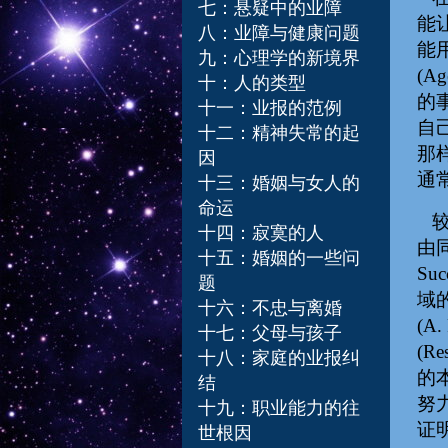
七：悬疑中的业障
能
八：业障与健康问题
能
九：心理学的新境界
(A
十：人的类型
的
十一：业报的范例
自
十二：精神失常的起
那
因
通
十三：婚姻与女人的
命运
较
十四：寂寞的人
由
十五：婚姻的一些问
S
题
域的
十六：不忠与离婚
(
十七：父母与孩子
(R
十八：家庭的业报纠
的
结
努
十九：职业能力的往
证
世根因