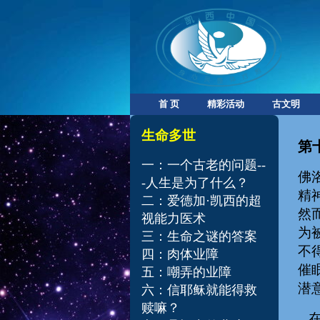
首 页
精彩活动
古文明
​​生命多世
第
一：一个古老的问题--
佛
-人生是为了什么？
精神
二：爱德加·凯西的超
然
视能力医术
为
三：生命之谜的答案
不
四：肉体业障
催
五：嘲弄的业障
潜
六：信耶稣就能得救
赎嘛？
在