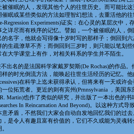
让被催眠的人，发现其他个人的往世历史。而可能比这
用催眠或某些类似的方法如理智幻想法，去重活他的往
ge-Regression Experiments)证实：在心灵的
事之详尽而有秩序的记忆。譬如，一个被催眠的人，倒
己的名字，他就会写得像十岁时写的那样子；倒回到六
样的生疏潦草不齐；而倒回到三岁时，则只能以笔划些
常在大学课堂上有作，对相关科系的学生并不陌生。
不出名的是法国科学家戴罗契斯(De Rochas)的作
同样的时光倒流方法，能唤起往世生活经历的记忆。他的书《
uccessives)在科学上迄未获得承认，但将来有一天
一位拓荒者。更近的则有宾州(Prnnsylvania ，美国东部
A. R. Martin)也作了类似的研究，并出版了一本出
esearches In Reincarnation And Beyond)
本意矛盾，不然我们大家会自动自发地回忆我们的过去
力，是令人有趣且富有价值的，它们不久或能为灵魂转
明。