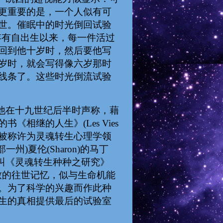
更重要的是，一个人似有可
世。催眠中的时光倒回试验
某层次中，存有自出生以来，每一件活过
回到他十岁时，然后要他写
岁时，就会写得像六岁那时
线条了。这些时光倒流试验
品。他在十九世纪后半时声称，藉
相继的人生》(Les Vies
或许会被称许为灵魂转生心理学领
一州)夏伦(Sharon)的马丁
色的书叫《灵魂转生种种之研究》
。以这种方式导致的往世记忆，似与生命机能
。为了科学的兴趣而作此种
生的真相提供最后的试验室