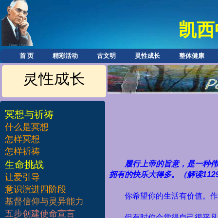
凯西
首 页
精彩活动
古文明
灵性成长
整体健康
灵性成长
冥想与祈祷
什么是冥想
怎样冥想
怎样祈祷
​生命挑战
履行上帝的旨意，是一种
拥有的快乐大得多。（解读
112
让爱引导
意识演进四阶段
你希望你的生活有价值。作
基督信仰与灵异能力
五步创建使命宣言
但有时你会觉得自己很平凡