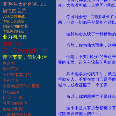
复活-生命的奇迹1 2 3
变。大概没可能上人物周刊和出
韧性的品质
30天灵性挑战
你可能会想，“我哪里出了
体验心灵感应
西，但这一切似乎都是那么难以
解除习性的武装
体验神的临在
这种焦虑反映了一种错误的
业力与恩典
凯西八步
当然，你为伟大而生，这种
活出天命的迹象
慢下节奏，简化生活
但是，不要用公众的褒贬来
要的东西。进入主流新闻和价值
生命力
缓和下来
真正地享受你的生活，就是
一切皆有其目的
帮助别人。不要在意自己是否做
变得善良
城市，或者征服了一个国家”。
慢慢地展现你的极致
转化焦虑
所以，你的恩赐才干是什么
切实小目标
尊重你的身体
这个不是只有少数精英才有
给成长时间
你能够影响他人的生活。
心里的自我形象