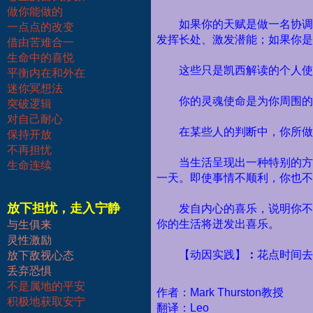
做你能做的
如果你的天赋是做一名协调
一点点的改变
发挥长处、激发潜能；如果你是
借由苦难合一
生命中的喜悦
这些只是凯西解读的个人使
平衡内在和外在
迷你冥想法
你的灵魂使命是为你周围的
突破逻辑
对自己耐心
在某些人的判断中，你所做
保持开放
不再担忧
当生活呈现出一种特别的方
生命连续
一天。即使事情不顺利，你也不
放下担忧，走入宁静
发自内心的喜乐，说明你不
你的生活将迸发出喜乐。
与生俱来
灵性激励
【动因实践】
：
花点时间去
放下敌视心态
丢弃恐惧
不是属地的平安
作者：Mark Thurston教授
积极地获取安宁
翻译：Leo