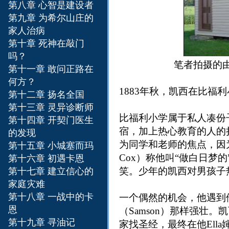
第八章 心智是建设者
第九章 为希尔山庄的
家人治病
第十章 死神在敲门
吗？
笔者拍摄的由当
第十一章 敢问正路在
何方？
1883年秋，凯西在比福利小学(
第十二章 扬名全国
第十三章 灵异诊断师
比福利小学属于私人凑份
第十四章 开契门医生
宿，加上热心教育的人的
的发现
为同学和老师的焦点，因为
第十五章 小城塞而玛
Cox）称他叫“做白日梦
第十六章 初遇卡恩
笑。少年的凯西对男孩子
第十七章 建立信心的
家庭灾难
第十八章 一战中的卡
一个偶然的机会，他遇到
恩
（Samson）那样强壮
第十九章 寻油记
家找圣经，最终在他Ell