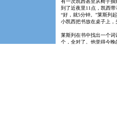
有一次凯西甚至从椅子抽
到了近夜里11点，凯西带
“好，就5分钟。”莱斯列
小凯西把书放在桌子上，
莱斯列在书中找出一个词
个，全对了。他觉得今晚
词，还可以知道这个词的
凯西飞快地将这一页、下
愤怒的父亲觉得受了凯西
第二天，莱斯列骄傲地向
凯西的功课永远是名列前
凯西的父亲终于扬眉吐气
当然有人不信。
众议员吉姆（Jim Mck