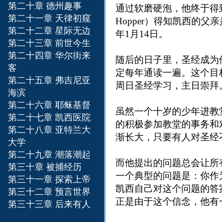
第二十章 德州趣事
通过软磨硬泡，他终于得到
第二十一章 天律初窥
Hopper）得知凯西的
第二十二章 星际无边
年1月14日。
第二十三章 前世今生
第二十四章 华尔街来
随后的日子里，圣经成为
客
定每年通读一遍。这个目
第二十五章 弗吉尼亚
周日圣经学习，主日崇拜
海滨
第二十六章 耶稣基督
虽然一个十岁的少年进教
第二十七章 凯西医院
的积极参加教堂的事务和
第二十八章 亚特兰大
渐长大，只要有人对圣经
大学
第二十九章 潮落潮起
而他提出的问题总会让所
第三十章 被捕经历
一个典型的问题是：你作
第三十一章 探索上帝
凯西自己对这个问题的答
第三十二章 预言世界
正是由于这个信念，他有
第三十三章 后来有人