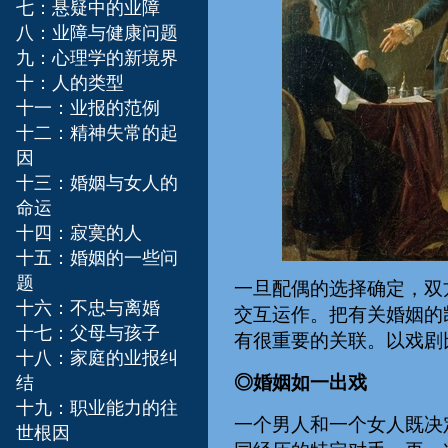
七：悬疑中的业障
八：业障与健康问题
九：心理学的新境界
十：人的类型
十一：业报的范例
十二：精神失常的起
因
十三：婚姻与女人的
命运
十四：寂寞的人
十五：婚姻的一些问
题
一旦配偶的选择确定，双
十六：不忠与离婚
交互运作。把有关婚姻的
十七：父母与孩子
有很重要的关联。以戏剧
十八：家庭的业报纠
◎婚姻如一出戏
结
十九：职业能力的往
一个男人和一个女人既决
世根因