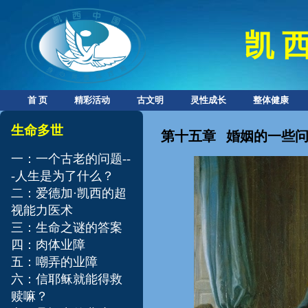
凯 西
首 页
精彩活动
古文明
灵性成长
整体健康
​​生命多世
第十五章 婚姻的一些
一：一个古老的问题--
-人生是为了什么？
二：爱德加·凯西的超
视能力医术
三：生命之谜的答案
四：肉体业障
五：嘲弄的业障
六：信耶稣就能得救
赎嘛？