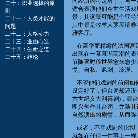
同经历的特定对手，再一
二十：职业选择的原
适合表演他们今世生活戏
则
景：其远景可能是个亚特
二十一：人类才能的
其中景是牧羊人茅屋缩卷
问题
雅客厅。
二十二：人格动力
二十三：业由心造
在豪华而精緻的法国宫廷
二十四：生命之道
出现在一幕幕渐高潮的表
二十五：结论
节随著时移世异愈来愈少
慢、自私、讽刺、冷漠。
不管他们戏剧的前例如何
设定好了，但台词却还没有写好
六世纪义大利喜剧)，舞
即兴创作其台词，并随其
自然演出的剧情，从而弥
或者，不用戏剧的比拟，
就如在任何一件事上一样