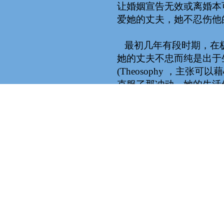
让婚姻宣告无效或离婚本
爱她的丈夫，她不忍伤他
最初几年有段时期，在极
她的丈夫不忠而纯是出于
(Theosophy ，主
克服了那冲动。她的生活
人，又来到她的生活中。
「从我们再相遇那一刻开
身，但是我发现我的健康日
毫不犹豫与他私通款曲。
把自己修养成一个很美德懿行的
「或许我对这男士的欲望
是个很不错的人。从童年
知道，直到他能养得起妻