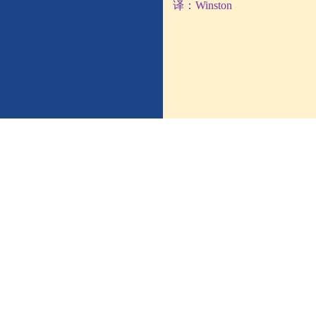
译：
Winston