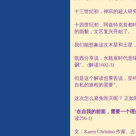
十三世纪初，禅宗的超人研
十四世纪初，阿兹特克首都
的面貌，文艺复兴开始了。
我们能想象这次木星和土星
凯西分享说，水瓶座时代意味
识
”。
(
解读
1602-3)
但是这个解读也警告说，亚
自私的旅程的需要”。
这次怎么避免毁灭呢？ 正
“
在自我的前面，需要一个理
读
256-1)
文：
Karen Christino
作家、占