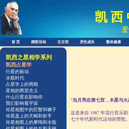
凯 西 
爱
首 页
精彩活动
古文明
灵性成长
整体健康
凯西之星相学系列
凯西占星学
行星的振动
水瓶时代
占星学上的周期
星相的两层含义
什么行星在影响你
“
当月亮在第七宫，木星与火
我们影响着宇宙
你星相图中的巨蟹和狮子
这是来自
1967
年流行音乐剧
你星盘上的天蝎和射手
七十年代新时代运动的赞歌
你星相图上的摩羯和水瓶
你星相图上的处女和天秤