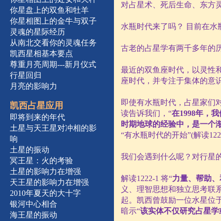
对占星术、死后生命、东方
你星盘上的双鱼和牡羊
你星相图上的金牛与双子
水瓶时代来了吗？ 目前在水
灵魂的星际经历
从南北交看你的灵魂任务
古老的占星学有两千多年的
凯西星相基本要点
尊重月亮周期---新月仪式
最近的双鱼座时代，以灵性
行星回归
座时代，并专注于集体的意
月亮的影响力
即使有水瓶时代，占星家们
凯西占星应用
读告诉我们，“
在
1998
年，我
即将到来的年代
时期地球的经验中，是一个
土星与天王星对冲相的影
“有水瓶时代的开始”
(
解读
122
响
土星的振动
我们会遇到什么呢？对行星
冥王星：火的考验
土星的影响力在增强
解读
1222-1
将“
力量、帮助、
天王星的影响力在增强
义、理智思想和独立思考联
2010年夏天的大十字
起。凯西曾鼓励一位水星位于
银河中心相合
暗示“
该实体不仅研究占星学
海王星的振动