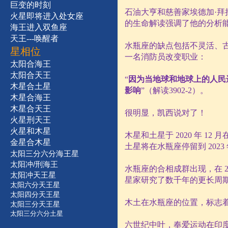
巨变的时刻
石油大亨和慈善家埃德加·拜
火星即将进入处女座
的生命解读强调了他的分析
海王进入双鱼座
天王---唤醒者
水瓶座的缺点包括不灵活、
星相位
一名消防员改变职业：
太阳合海王
太阳合天王
“
因为当地球和地球上的人民
木星合土星
影响
”（解读
3902-2
）。
木星合海王
木星合天王
很明显，凯西说对了！
火星刑天王
火星和木星
木星和土星于
2020
年
12
月
金星合木星
土星将在水瓶座停留到
2023
太阳三分六分海王星
太阳冲/刑海王
水瓶座的合相成群出现，在
2
太阳冲天王星
星家研究了数千年的更长周
太阳六分天王星
太阳四分天王星
木土在水瓶座的位置，标志
太阳三分天王星
太阳三分六分土星
六世纪中叶，奉爱运动在印