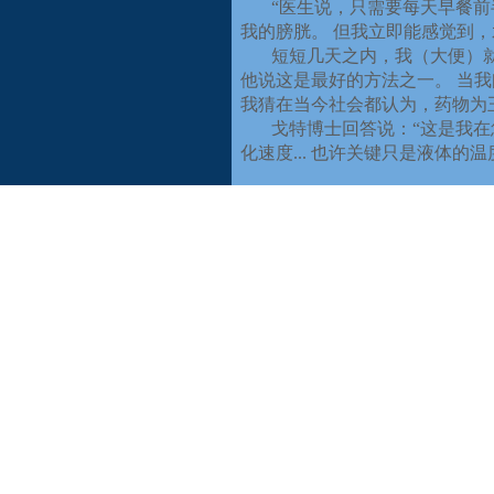
“医生说，只需要每天早餐
我的膀胱。 但我立即能感觉到
短短几天之内，我（大便）就
他说这是最好的方法之一。 当
我猜在当今社会都认为，药物为
戈特博士回答说：“这是我
化速度
...
也许关键只是液体的温
以下解读摘录谈及了温
...
饭前和饭后喝大量的水是
了一个仓库，或者是一个可能产
pura
）开始运作，则反应更接近
水； 不是那么烫，以至于无法
在这水中加少许盐
...
（解读
311-4
附加信息：
从
1910
年到
30
年代直至
布在一些解读里。在某些情
在其他解读材料中，信息来
出了这种饮法的特定用途。