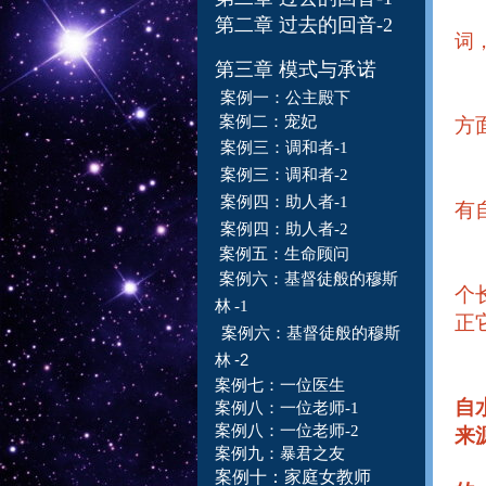
第二章 过去的回音-2
词
第三章 模式与承诺
案例一：
公主殿下
案例二：
宠妃
方
案例三：调和者-1
案例三：调和者-
2
案例四：
助人者
-1
有
案例四：
助人者
-2
案例五：生命
顾问
案例六：
基督徒般
的穆
斯
个
林
-1
正
案例六：
基督徒般的
穆
斯
-2
林
案例七：一位
医
生
自
案例八：一位老师-1
案例八：一位老师-2
来
案例九：暴君之友
案例十：家庭女教师