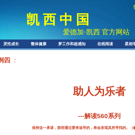
凯 西 中 国
爱德加
·
凯西 官方网站
灵性成长
整体健康
梦工作和超感知
在线阅读
星相
例四
：
助人为乐者
---
解读
560
系列
保持这一承诺，那些通过爱来追寻的，将会发现其所寻找的。（