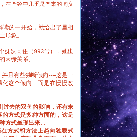
，在圣经中几乎是严肃的同义
解读的一开始，就给出了星相
士形象。
个妹妹同住（
993
号），她也
的因缘关系。
，并且有些独断倾向
----
这是一
强化这个倾向，而是在慢慢改
刚过去的双鱼的影响，还有来
事的方式是多种方面的，这是
种方式呈现出来
…
至在方式和方法上趋向独裁式