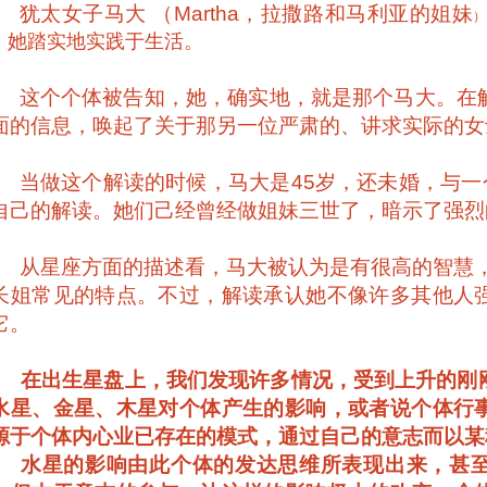
犹太女子马大
（
Martha
，拉撒路和马利亚的姐妹
）
，她踏实地实践于生活。
这个个体被告知，她，确实地，就是那个马大。在
面的信息，唤起了关于那另一位严肃的、讲求实际的女
当做这个解读的时候，马大是
45
岁，还未婚，与一
自己的解读。她们己经曾经做姐妹三世了，暗示了强烈
从星座方面的描述看，马大被认为是有很高的智慧
长姐常见的特点。不过，解读承认她不像许多其他人
它。
在出生星盘上，我们发现许多情况，受到上升的刚
水星、金星、木星对个体产生的影响，或者说个体行
源于个体内心业已存在的模式，通过自己的意志而以某
水星的影响由此个体的发达思维所表现出来，甚