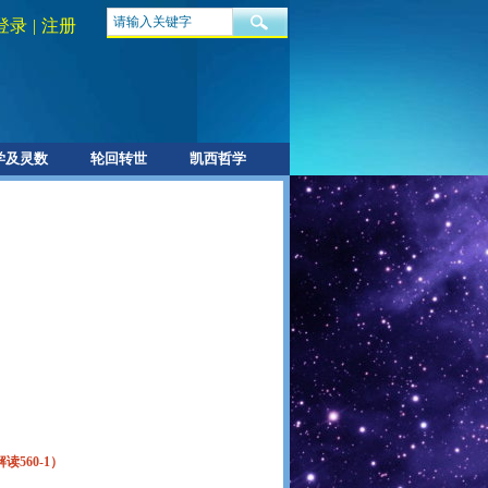
登录
|
注册
学及灵数
轮回转世
凯西哲学
解读
560-1
）