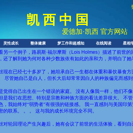
凯 西 中 国
爱德加
·
凯西 官方网站
灵性成长
整体健康
梦工作和超感知
在线阅读
星相
看另一个例子，路易斯·福尔摩斯（
Lois Holmes
）描述了前世的
，还了解到她为何对各种少数族依有如此的亲和力，并明白了她
丝现在已经七十多岁了，她坦承自己一生都在体重和暴饮暴食方
。
尽管她自己是白人，但长大后却常常因白人的种族偏见而感到
是觉得自己出生在一个错误的家庭。
没有人像我一样，他们不像
但是我们在思想、特别是宗教和种族方面的看法差异很大。
不管
色，我始终对“弱势者”有很强的链接感。
我一直感到与美国印第
密的联系。
。
。
这与我的成长环境完全不同。
丝对轮回理论产生兴趣后，她有会议了前世的生活体验，看到自