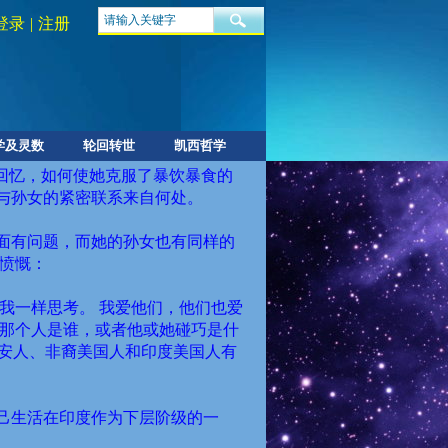
登录
|
注册
学及灵数
轮回转世
凯西哲学
回忆，如何使她克服了暴饮暴食的
与孙女的紧密联系来自何处。
面有问题，而她的孙女也有同样的
愤慨：
我一样思考。
我爱他们，他们也爱
那个人是谁，或者他或她碰巧是什
安人、非裔美国人和印度美国人有
己生活在印度作为下层阶级的一