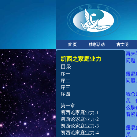
首 页
精彩活动
古文明
再来
凯西之家庭业力
问题
目录
序一
露易
序二
问题
序三
序四
我总
我，
第一章
么肤
凯西论家庭业力-1
着紧
凯西论家庭业力-2
凯西论家庭业力-3
露易
凯西论家庭业力-4
员：