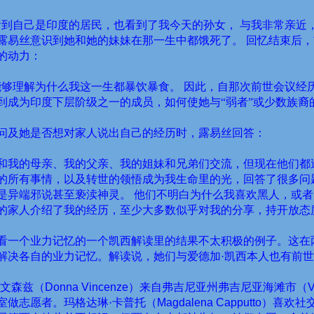
看到自己是印度的居民，也看到了我今天的孙女，
与我非常亲近
露易丝意识到她和她的妹妹在那一生中都饿死了。
回忆结束后，
的动力：
能够理解为什么我这一生都暴饮暴食。
因此，自那次前世会议经
到成为印度下层阶级之一的成员，如何使她与“弱者”或少数族裔
问及她是否想对家人说出自己的经历时，露易丝回答：
和我的母亲、我的父亲、我的姐妹和兄弟们交流，但现在他们都
的所有事情，以及转世的领悟成为我生命里的光，回答了很多问
是异端邪说甚至亵渎神灵。
他们不明白为什么我喜欢黑人，或者
的家人介绍了我的经历，至少大多数似乎对我的分享，持开放态
看一个业力记忆的一个凯西解读里的结果不太积极的例子。这在
解决各自的业力记忆。解读说，她们与爱德加·凯西本人也有前
·文森兹（
Donna Vincenze
）来自弗吉尼亚州弗吉尼亚海滩市（
V
室做志愿者。玛格达琳·卡普托（
Magdalena Capputto
）喜欢社