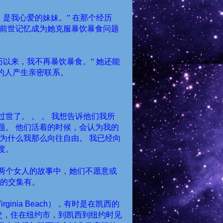
，是我心爱的妹妹。”
在那个经历
前世记忆成为她克服暴饮暴食问题
历以来，我不再暴饮暴食。”
她还能
的人产生亲密联系。
过世了。
。
。
我想告诉他们我所
题。
他们活着的时候，会认为我的
为什么我那么向往自由。
我已经向
度。
两个女人的故事中，她们不愿意或
世的交集有。
irginia Beach
），有时是在凯西的
交，住在纽约市，到凯西到纽约时见