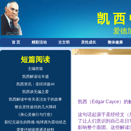
凯 西
爱德
首 页
精彩活动
古文明
灵性成长
整体健康
短篇阅读
主编答疑
凯西解读论丰盛
凯西资讯：圣经诗篇46
凯西谈无偏之爱
凯西解读中有关圣洁女子的故事
凯西（
Edgar Cayce
）的
整合灵性途径的几大障碍
这句话起源于圣经经文（
《身心灵修行与疗愈》
了让人们意识到自己在日
新纪元诞生的阵痛:地球调为震动状态
影响整个面团。这些解读
需要仔细审视通灵材料