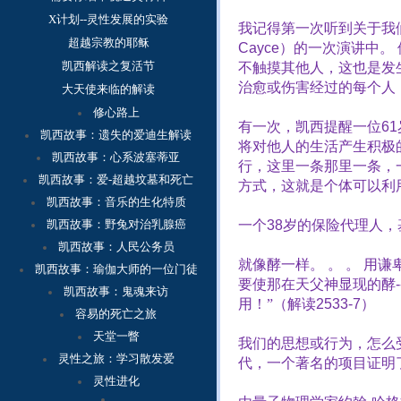
X计划--灵性发展的实验
我记得第一次听到关于我
超越宗教的耶稣
Cayce
）的一次演讲中。
凯西解读之复活节
不触摸其他人，这也是发
治愈或伤害经过的每个人
大天使来临的解读
修心路上
有一次，凯西提醒一位
61
凯西故事：
遗失的爱迪生解读
将对他人的生活产生积极
凯西故事：心系波塞蒂亚
行，这里一条那里一条，
凯西故事：爱-超越坟墓和死亡
方式，这就是个体可以利
凯西故事：音乐的生化特质
凯西故事：野兔对治乳腺癌
一个
38
岁的保险代理人，
凯西故事：人民公务员
就像酵一样。
。
。
用谦
凯西故事：瑜伽大师的一位门徒
要使那在天父神显现的酵
-
凯西故事：鬼魂来访
用！”（解读
2533-7
）
容
易的死亡之旅
天堂一瞥
我们的思想或行为，怎么
灵性之旅：学习散发爱
代，一个著名的项目证明
灵性进化