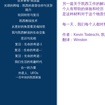
世界事务-美国篇
另一篇关于凯西工作的解
光谱的两端：凯西的基督信仰与灵异
个人有帮助的体验和经历
能力
是这种材料对于这个物质
轮回转世与复活
凯西教练技术
每一天，我们每个人都对
从更好的角度看灵魂转世
我与凯西解读的生命交集
作者：
Kevin Todeschi,
凯
意识与实相
翻译：
Winston
复活：生命的奇迹-1
复活：生命的奇迹--
2
复活：生命的奇迹-
3
我们生活的有趣时代
合一的力量
外星人、UFOs
一百年前的凯西家族