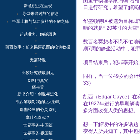
由量子物理学家约翰·哈
新意识正在呈现
日进行研究，希望了解冥
导弹来袭时刻的信念
华盛顿特区被选为目标城
空军上将与凯西资料的不解之缘
响的就是“
20
英寸的大雪”
超越业力、触碰恩典
数百名冥想者不慌不忙地
凯西故事：
前来揭穿凯西的哈佛教授
期
7
周的静坐活动中，犯
无需转世
项目结束后，犯罪率开始
比较研究获取洞见
同样，当一位
49
岁的会计
幻相与真实
33
）
痛与苦
新书介绍：创世与进化
凯西（
Edgar Cayce
）在
凯西解读对我的巨大影响
在
1927
年进行的早期解读
瑜伽经里的心灵原则
多方面改变人类的思想。
拿什么奉献？
想一下解读中的许多话题
世界事务-中国篇
变得人所共知了，其中包
世界事务-俄国篇